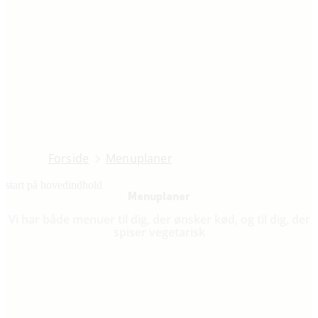
Forside
Menuplaner
start på hovedindhold
senest opdateret 25. november 202
Menuplaner
Vi har både menuer til dig, der ønsker kød, og til dig, der
spiser vegetarisk