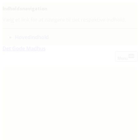
Indholdsnavigation
Vælg et link for at navigere til det respektive indhold.
gå til
Hovedindhold
Det Gode Madhus
Menu